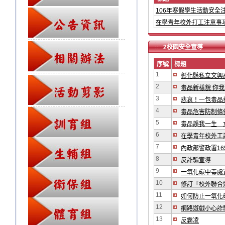
106年寒假學生活動安全
在學青年校外打工注意事
2校園安全宣導
序號
標題
1
彰化縣私立文興
2
毒品新樣貌 你我
3
悲哀！一包毒品
4
毒品危害防制條
5
毒品誤我一生 
6
在學青年校外工
7
內政部警政署16
8
反詐騙宣導
9
一氧化碳中毒處
10
修訂「校外聯合
11
如何防止一氧化
12
網路遊戲小心詐
13
反霸凌