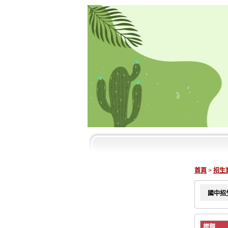
首頁
>
招生
國中招
標題