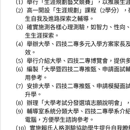
（
1
）舉行「生涯規劃藝文競賽」，以推展生
（
2
）高一開設「生涯規劃」課程（
2
學分），
生自我及進路探索之輔導。
（
3
）確實施測各樣心理測驗，如智力、性向
生生涯探索。
（
4
）舉辦大學、四技二專多元入學方案家長
效。
（
5
）舉行介紹大學、四技二專博覽會，提供
（
6
）編製「大學暨四技二專推甄、申請面試
用參考。
（
7
）安排大學、四技二專推甄、申請模擬面
升學。
（
8
）辦理「大學考試分發選填志願說明會」
（
9
）輔導室系統分類大學、四技二專學系介
電腦，方便學生諮詢參考。
（
10
）實施賴氏人格測驗協助學生提升自我瞭