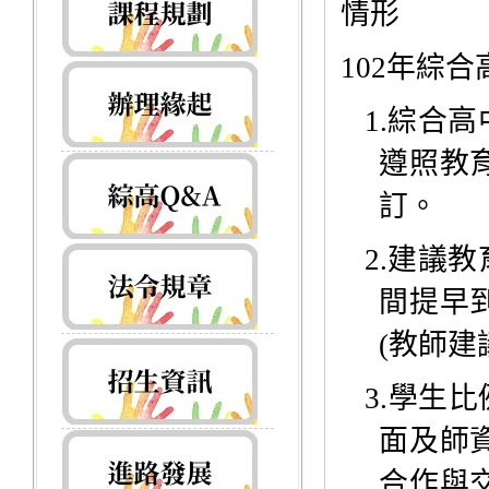
情形
102
年綜合
1.
綜合高
遵照教
訂。
2.
建議教
間提早
(
教師建
3.
學生比
面及師
合作與