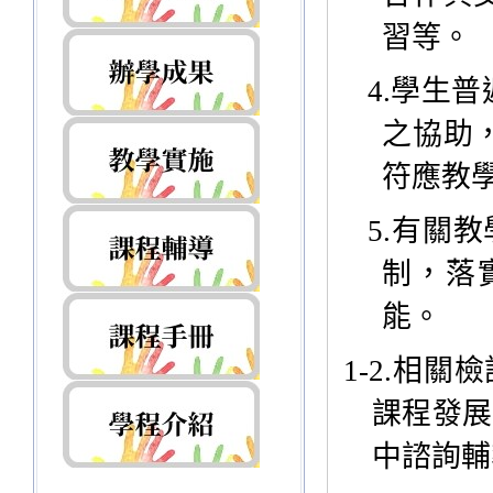
習等。
4.
學生普
之協助
符應教
5.
有關教
制，落
能。
1-2.
相關檢
課程發展
中諮詢輔