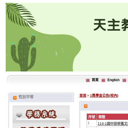
首頁
English
首頁
>
1獎學金公告(校內)
性別平等
序號
標題
1
114-1國中部榮獲