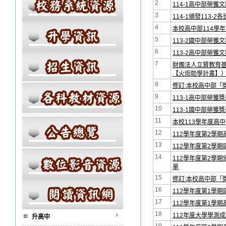
2
114-1高中部榮獲
3
114-1頒發113-
4
本校高中部114學
5
113-2國中部榮獲
6
113-2高中部榮獲
7
財團法人立賢教育基金
【火炬助學計畫】
8
修訂:本校高中部「
9
113-1高中部榮獲
10
113-1國中部榮獲
11
本校113學年度高
12
112學年度第2學期
13
112學年度第2學
14
112學年度第2學
單
15
修訂:本校高中部「
16
112學年度第1學
17
112學年度第1學
18
112年度大學學測
升高中