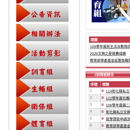
標題
109學年度民主法治教育
2020文興之星競賽成績
教育部學產基金設置急難
2訓育組辦法
序號
標題
1
114彰化縣私
2
112學年度社團
3
106學年度國
4
彰化縣私立文
5
就學貸款申請
6
教育部學產基