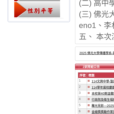
(二) 高
(三) 佛
eno1、李
五、 本
2025 佛光大學傳播學系
2訓育組公告
序號
標題
1
114文興中學-
2
114學年度校慶
3
本校第40期溫馨
4
行政院及衛生福
5
雕光見影—20
6
金繪獎獎勵作業