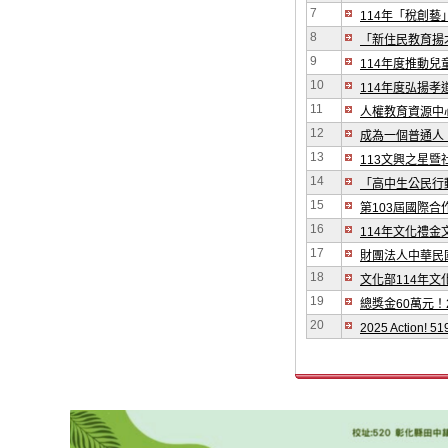
7
114年「稅創
8
「新住民教育揚
9
114年度推動
10
114年度弘揚
11
人權教育資源中
12
成為一個普通人
13
113文興之星
14
「高中生公民行
15
第103屆國際
16
114年文化禮金
17
財團法人中華民
18
文化部114年
19
總獎金60萬元！
20
2025 Action